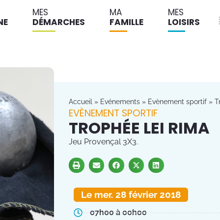
MES
MA
MES
NE
DÉMARCHES
FAMILLE
LOISIRS
Accueil
»
Evénements
»
Evènement sportif
»
T
EVÈNEMENT SPORTIF
TROPHÉE LEI RIMA
Jeu Provençal 3X3.
Le mer. 28 février 2018
07h00 à 00h00