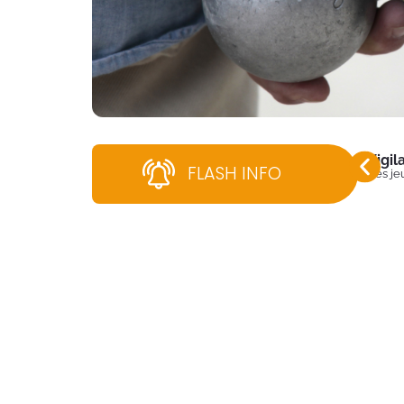
Vigi
FLASH INFO
Dès jeu