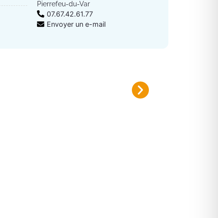
Pierrefeu-du-Var
07.67.42.61.77
Envoyer un e-mail
Plan canicule 2026
Inscrivez-vous sur le registre nomi