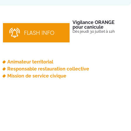
Vigilance ORANGE
Pl
pour canicule
Ins
nom
FLASH INFO
Dès jeudi 30 juillet à 12h
bén
néc
cha
Animateur territorial
Responsable restauration collective
Mission de service civique