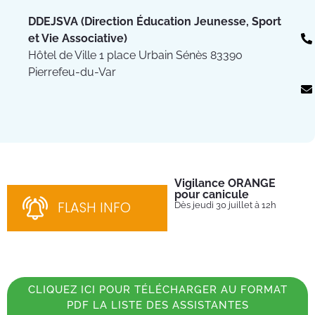
DDEJSVA (Direction Éducation Jeunesse, Sport
et Vie Associative)
Hôtel de Ville 1 place Urbain Sénès 83390
Pierrefeu-du-Var
Vigilance ORANGE
Pl
pour canicule
Ins
nom
FLASH INFO
Dès jeudi 30 juillet à 12h
bén
néc
cha
CLIQUEZ ICI POUR TÉLÉCHARGER AU FORMAT
PDF LA LISTE DES ASSISTANTES