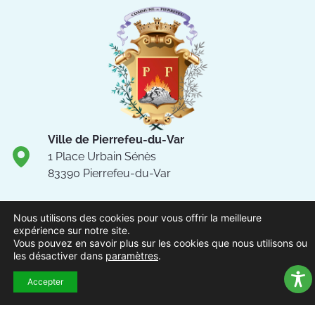
Ville de Pierrefeu-du-Var
1 Place Urbain Sénès
83390 Pierrefeu-du-Var
04.94.13.53.13
Nous utilisons des cookies pour vous offrir la meilleure
Du lundi au vendredi de 8h30
expérience sur notre site.
à 12h et de 13h à 17h
Vous pouvez en savoir plus sur les cookies que nous utilisons ou
les désactiver dans
paramètres
.
NOUS CONTACTER
Accepter
Suivez-nous !