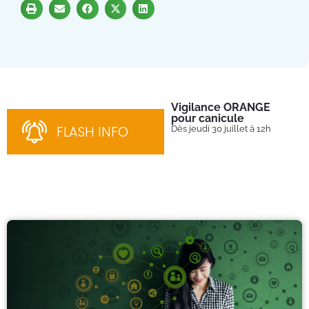
Vigilance ORANGE
Pl
pour canicule
Ins
nom
FLASH INFO
Dès jeudi 30 juillet à 12h
bén
néc
cha