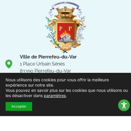
Ville de Pierrefeu-du-Var
1 Place Urbain Sénès
83390 Pierrefeu-du-Var
Nous utilisons des cookies pour vous offrir la meilleure
04.94.13.53.13
expérience sur notre site.
Vous pouvez en savoir plus sur les cookies que nous utilisons ou
Du lundi au vendredi de 8h30
les désactiver dans
paramètres
.
à 12h et de 13h à 17h
Accepter
NOUS CONTACTER
Suivez-nous !