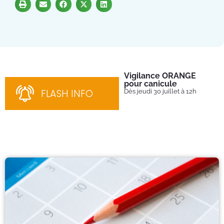
Vigilance ORANGE
Pl
pour canicule
Ins
nom
FLASH INFO
Dès jeudi 30 juillet à 12h
bén
néc
cha