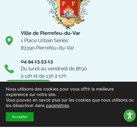
Ville de Pierrefeu-du-Var
1 Place Urbain Sénès
83390 Pierrefeu-du-Var
04.94.13.53.13
Du lundi au vendredi de 8h30
à 12h et de 13h à 17h
NOUS CONTACTER
Nous utilisons des cookies pour vous offrir la meilleure
expérience sur notre site.
Vous pouvez en savoir plus sur les cookies que nous utilisons ou
Suivez-nous !
les désactiver dans
paramètres
.
Accepter
ACCUEIL
MENTIONS
ACCESSIBILITÉ
PLAN DU
POLITIQUE DE
EXTRAN
LÉGALES
SITE
CONFIDENTIALITÉ