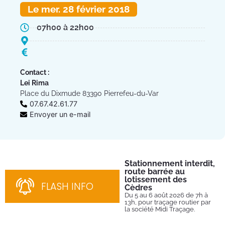
Le mer. 28 février 2018
07h00 à 22h00
Contact :
Lei Rima
Place du Dixmude 83390 Pierrefeu-du-Var
07.67.42.61.77
Envoyer un e-mail
Stationnement interdit,
Fe
route barrée au
Tu
lotissement des
Du 
FLASH INFO
202
Cèdres
par
Du 5 au 6 août 2026 de 7h à
13h, pour traçage routier par
la société Midi Traçage.