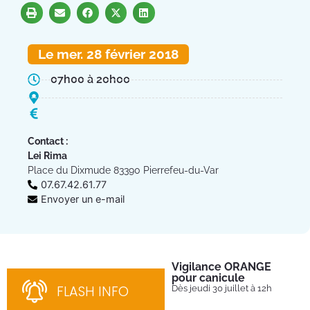
Le mer. 28 février 2018
07h00 à 20h00
Contact :
Lei Rima
Place du Dixmude 83390 Pierrefeu-du-Var
07.67.42.61.77
Envoyer un e-mail
Vigilance ORANGE
Pl
pour canicule
Ins
nom
FLASH INFO
Dès jeudi 30 juillet à 12h
bén
néc