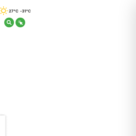
27°C
31°C