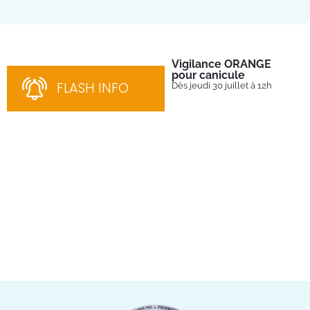
Vigilance ORANGE
Pl
pour canicule
Ins
nom
FLASH INFO
Dès jeudi 30 juillet à 12h
bén
néc
cha