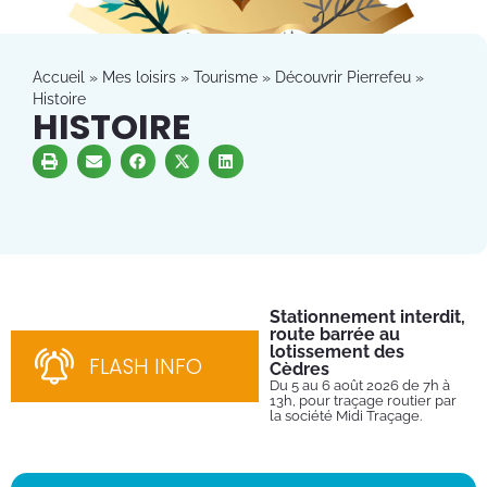
Accueil
»
Mes loisirs
»
Tourisme
»
Découvrir Pierrefeu
»
Histoire
HISTOIRE
Stationnement interdit,
Fe
route barrée au
Tu
lotissement des
Du 
FLASH INFO
202
Cèdres
par
Du 5 au 6 août 2026 de 7h à
13h, pour traçage routier par
la société Midi Traçage.