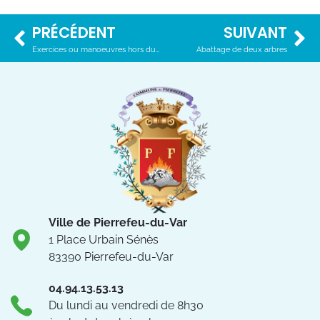
PRÉCÉDENT
SUIVANT
Exercices ou manoeuvres hors du domaine militaire du 6 au 7 novembre
Abattage de deux arbres
Ville de Pierrefeu-du-Var
1 Place Urbain Sénès
83390 Pierrefeu-du-Var
04.94.13.53.13
Du lundi au vendredi de 8h30