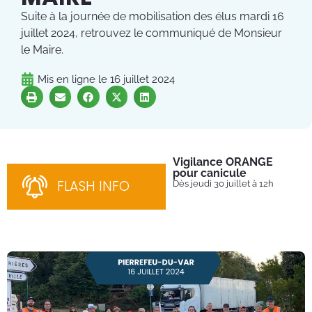
Suite à la journée de mobilisation des élus mardi 16
juillet 2024, retrouvez le communiqué de Monsieur
le Maire.
Mis en ligne le
16 juillet 2024
Vigilance ORANGE
Pl
pour canicule
Ins
nom
FLASH INFO
Dès jeudi 30 juillet à 12h
bén
néc
cha