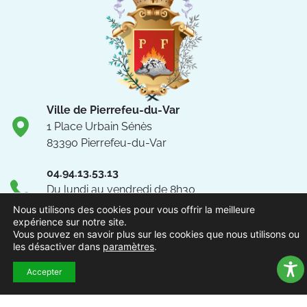
Ville de Pierrefeu-du-Var
1 Place Urbain Sénès
83390 Pierrefeu-du-Var
04.94.13.53.13
Du lundi au vendredi de 8h30
à 12h et de 13h à 17h
Nous utilisons des cookies pour vous offrir la meilleure
expérience sur notre site.
NOUS CONTACTER
Vous pouvez en savoir plus sur les cookies que nous utilisons ou
les désactiver dans
paramètres
.
Suivez-nous !
Accepter