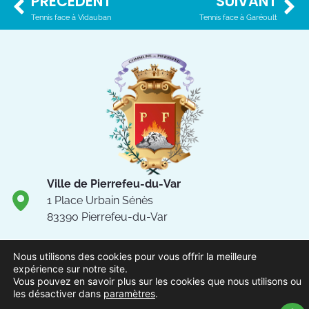
PRÉCÉDENT
SUIVANT
Tennis face à Vidauban
Tennis face à Garéoult
Ville de Pierrefeu-du-Var
1 Place Urbain Sénès
83390 Pierrefeu-du-Var
04.94.13.53.13
Nous utilisons des cookies pour vous offrir la meilleure
Du lundi au vendredi de 8h30
expérience sur notre site.
à 12h et de 13h à 17h
Vous pouvez en savoir plus sur les cookies que nous utilisons ou
les désactiver dans
paramètres
.
NOUS CONTACTER