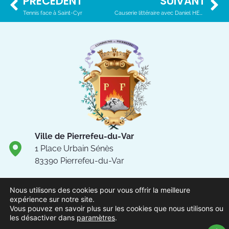
PRÉCÉDENT
SUIVANT
Tennis face à Saint-Cyr
Causerie littéraire avec Daniel HERRERO
Ville de Pierrefeu-du-Var
1 Place Urbain Sénès
83390 Pierrefeu-du-Var
04.94.13.53.13
Nous utilisons des cookies pour vous offrir la meilleure
Du lundi au vendredi de 8h30
expérience sur notre site.
à 12h et de 13h à 17h
Vous pouvez en savoir plus sur les cookies que nous utilisons ou
les désactiver dans
paramètres
.
NOUS CONTACTER