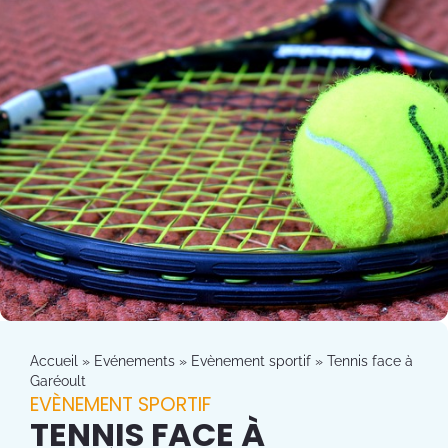
Accueil
»
Evénements
»
Evènement sportif
»
Tennis face à
Garéoult
EVÈNEMENT SPORTIF
TENNIS FACE À