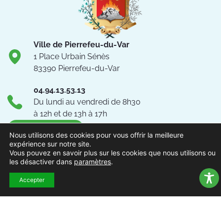
Ville de Pierrefeu-du-Var
1 Place Urbain Sénès
83390 Pierrefeu-du-Var
04.94.13.53.13
Du lundi au vendredi de 8h30
à 12h et de 13h à 17h
NOUS CONTACTER
Nous utilisons des cookies pour vous offrir la meilleure
expérience sur notre site.
Vous pouvez en savoir plus sur les cookies que nous utilisons ou
Suivez-nous !
les désactiver dans
paramètres
.
Accepter
ACCUEIL
MENTIONS
ACCESSIBILITÉ
PLAN DU
POLITIQUE DE
EXTRAN
LÉGALES
SITE
CONFIDENTIALITÉ