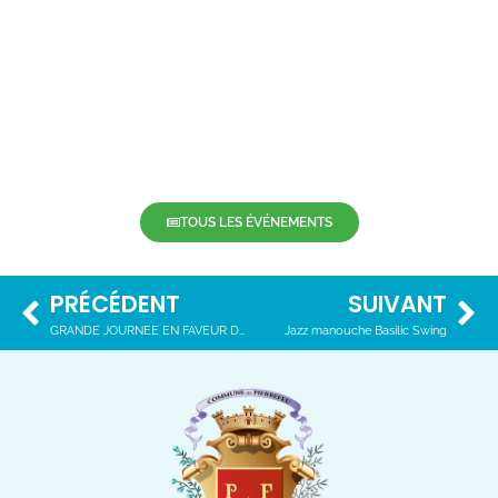
TOUS LES ÉVÉNEMENTS
PRÉCÉDENT
SUIVANT
GRANDE JOURNEE EN FAVEUR DES SENIORS DE L’INTERCOMMUNALITÉ
Jazz manouche Basilic Swing