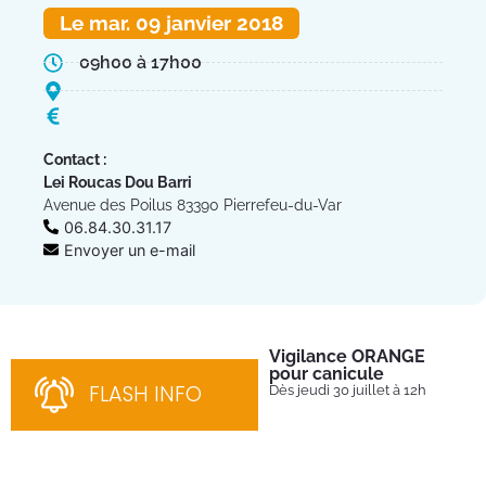
Le mar. 09 janvier 2018
09h00 à 17h00
Contact :
Lei Roucas Dou Barri
Avenue des Poilus 83390 Pierrefeu-du-Var
06.84.30.31.17
Envoyer un e-mail
Vigilance ORANGE
Pl
pour canicule
Ins
nom
FLASH INFO
Dès jeudi 30 juillet à 12h
bén
néc
cha