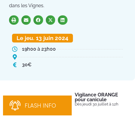
dans les Vignes.
Le jeu. 13 juin 2024
19h00 à 23h00
30€
Vigilance ORANGE
Pl
pour canicule
Ins
nom
FLASH INFO
Dès jeudi 30 juillet à 12h
bén
néc
cha