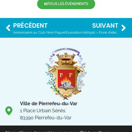
TOUS LES ÉVÉNEMENTS
PRÉCÉDENT
SUIVANT
Anniversaires au Club Henri Paguet
Exposition Kathypic « Envie d’ailleurs »
Ville de Pierrefeu-du-Var
1 Place Urbain Sénès
83390 Pierrefeu-du-Var
04.94.13.53.13