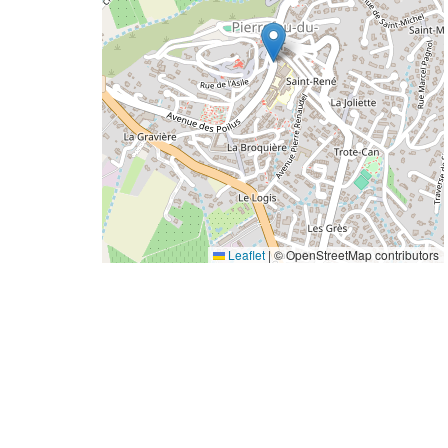
Leaflet
|
© OpenStreetMap contributors