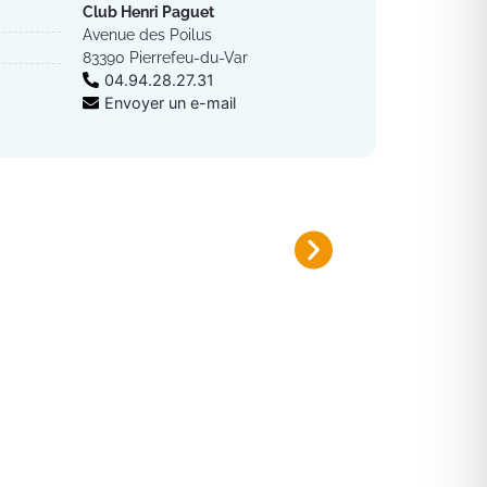
Club Henri Paguet
Avenue des Poilus
83390 Pierrefeu-du-Var
04.94.28.27.31
Envoyer un e-mail
Plan canicule 2026
Inscrivez-vous sur le registre nomi