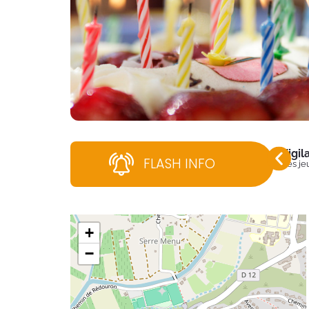
Vigi
FLASH INFO
Dès jeu
+
−