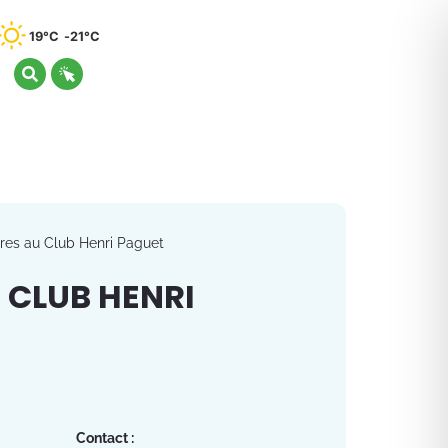
19°C
21°C
ires au Club Henri Paguet
 CLUB HENRI
Contact :