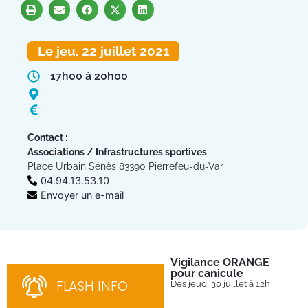
Le jeu. 22 juillet 2021
17h00 à 20h00
Contact :
Associations / Infrastructures sportives
Place Urbain Sénès 83390 Pierrefeu-du-Var
04.94.13.53.10
Envoyer un e-mail
Vigilance ORANGE
Pl
pour canicule
Ins
nom
FLASH INFO
Dès jeudi 30 juillet à 12h
bén
néc