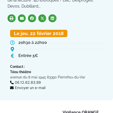
de la lecture : 4D loufoques ? Dac, Desproges,
Devos, Dubillard...
Le jeu. 22 février 2018
20h30 à 22h00
Entrée 5€
Contact :
Téou théâtre
avenue du 8 mai 1945 83390 Pierrefeu-du-Var
06.12.62.83.99
Envoyer un e-mail
Vigilance ORANGE
Pl