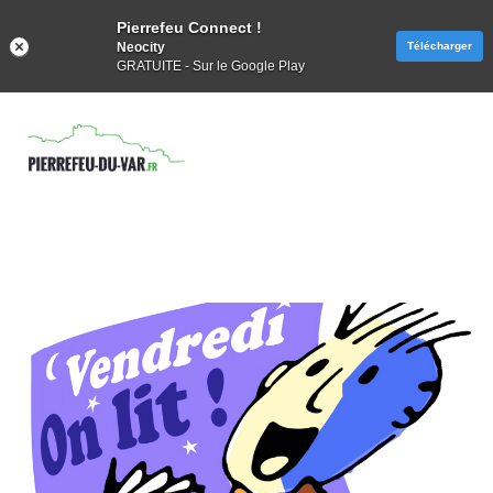
Pierrefeu Connect !
Neocity
Télécharger
GRATUITE - Sur le Google Play