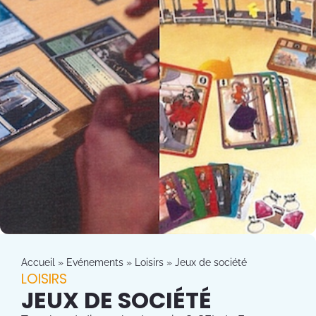
Accueil
»
Evénements
»
Loisirs
»
Jeux de société
LOISIRS
JEUX DE SOCIÉTÉ