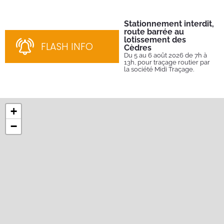
Stationnement interdit,
Fe
route barrée au
Tu
lotissement des
Du 
FLASH INFO
202
Cèdres
par
Du 5 au 6 août 2026 de 7h à
13h, pour traçage routier par
la société Midi Traçage.
+
−