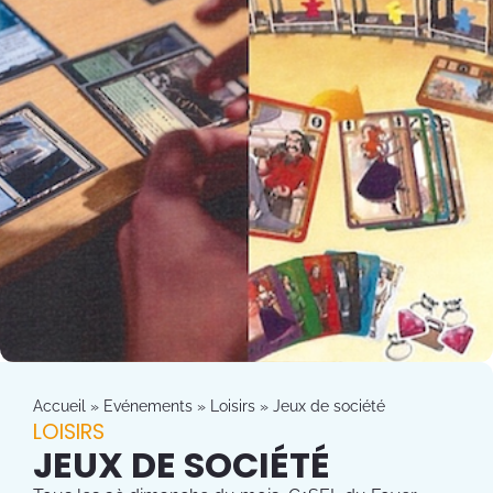
Accueil
»
Evénements
»
Loisirs
»
Jeux de société
LOISIRS
JEUX DE SOCIÉTÉ