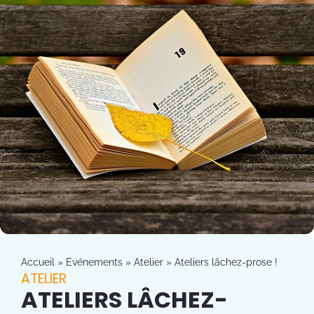
Accueil
»
Evénements
»
Atelier
»
Ateliers lâchez-prose !
ATELIER
ATELIERS LÂCHEZ-