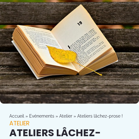
Accueil
»
Evénements
»
Atelier
»
Ateliers lâchez-prose !
ATELIER
ATELIERS LÂCHEZ-