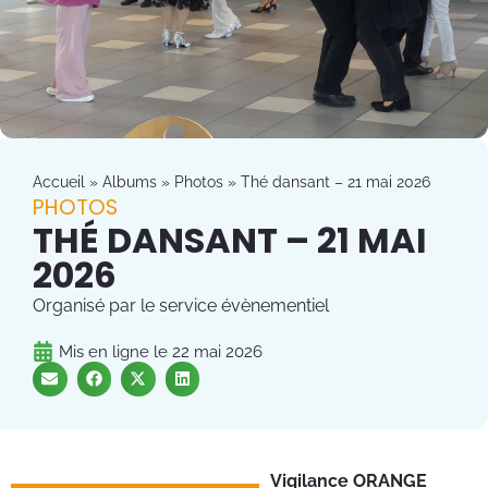
Accueil
»
Albums
»
Photos
»
Thé dansant – 21 mai 2026
PHOTOS
THÉ DANSANT – 21 MAI
2026
Organisé par le service évènementiel
Mis en ligne le
22 mai 2026
Vigilance ORANGE
Pl