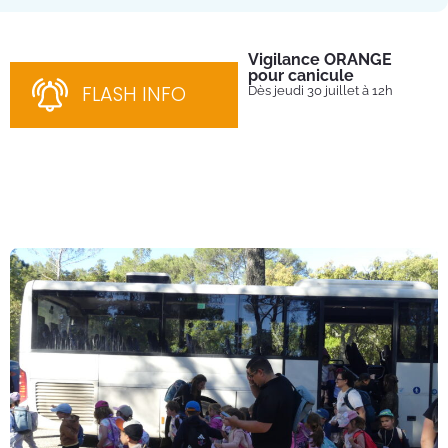
Vigilance ORANGE
Pl
pour canicule
Ins
nom
FLASH INFO
Dès jeudi 30 juillet à 12h
bén
néc
cha