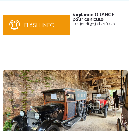
Vigilance ORANGE
Pl
pour canicule
Ins
nom
FLASH INFO
Dès jeudi 30 juillet à 12h
bén
néc
cha