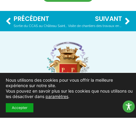
PRÉCÉDENT
SUIVANT
Sortie du CCAS au Château Saint-Roux – 17 avril 2025
Visite de chantiers des travaux en cours – 29 avril 2025
Nous utilisons des cookies pour vous offrir la meilleure
expérience sur notre site.
Vous pouvez en savoir plus sur les cookies que nous utilisons ou
les désactiver dans
paramètres
.
Ville de Pierrefeu-du-Var
1 Place Urbain Sénès
Accepter
83390 Pierrefeu-du-Var
04.94.13.53.13
Du lundi au vendredi de 8h30