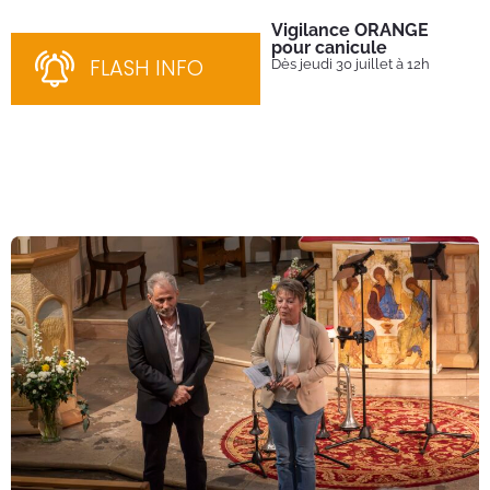
Vigilance ORANGE
Pl
pour canicule
Ins
nom
FLASH INFO
Dès jeudi 30 juillet à 12h
bén
néc
cha