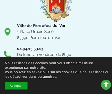
Ville de Pierrefeu-du-Var
1 Place Urbain Sénès
83390 Pierrefeu-du-Var
04.94.13.53.13
Du lundi au vendredi de 8h30
à 12h et de 13h à 17h
Nous utilisons des cookies pour vous offrir la meilleure
expérience sur notre site.
NOUS CONTACTER
Vous pouvez en savoir plus sur les cookies que nous utilisons ou
les désactiver dans
paramètres
.
Suivez-nous !
Accepter
ACCUEIL
MENTIONS
ACCESSIBILITÉ
PLAN DU
POLITIQUE DE
EXTRAN
LÉGALES
SITE
CONFIDENTIALITÉ