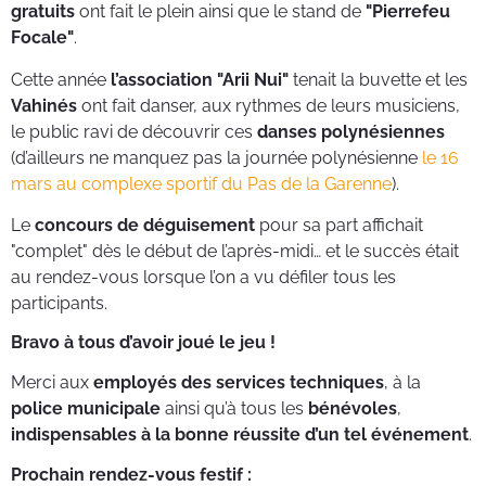
gratuits
ont fait le plein ainsi que le stand de
"Pierrefeu
Focale"
.
Cette année
l’association "Arii Nui"
tenait la buvette et les
Vahinés
ont fait danser, aux rythmes de leurs musiciens,
le public ravi de découvrir ces
danses polynésiennes
(d’ailleurs ne manquez pas la journée polynésienne
le 16
mars au complexe sportif du Pas de la Garenne
).
Le
concours de déguisement
pour sa part affichait
"complet" dès le début de l’après-midi… et le succès était
au rendez-vous lorsque l’on a vu défiler tous les
participants.
Bravo à tous d’avoir joué le jeu !
Merci aux
employés des services techniques
, à la
police municipale
ainsi qu’à tous les
bénévoles
,
indispensables à la bonne réussite d’un tel événement
.
Prochain rendez-vous festif :
Pâques le 5 avril au Jardin