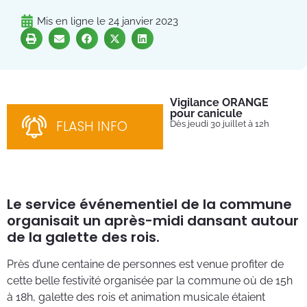
Mis en ligne le
24 janvier 2023
Vigilance ORANGE
Pl
pour canicule
Ins
nom
FLASH INFO
Dès jeudi 30 juillet à 12h
bén
néc
cha
Le service événementiel de la commune
organisait un après-midi dansant autour
de la galette des rois.
Près d’une centaine de personnes est venue profiter de
cette belle festivité organisée par la commune où de 15h
à 18h, galette des rois et animation musicale étaient