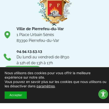
Ville de Pierrefeu-du-Var
1 Place Urbain Sénès
83390 Pierrefeu-du-Var
04.94.13.53.13
Du lundi au vendredi de 8h30
à 12h et de 13h à 17h
NOUS CONTACTER
Nous utilisons des cookies pour vous offrir la meilleure
expérience sur notre site.
Vous pouvez en savoir plus sur les cookies que nous utilisons ou
Suivez-nous !
les désactiver dans
paramètres
.
Accepter
ACCUEIL
MENTIONS
ACCESSIBILITÉ
PLAN DU
POLITIQUE DE
EXTRAN