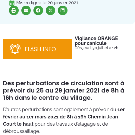
Mis en ligne le
20 janvier 2021
Vigilance ORANGE
Pl
pour canicule
Ins
nom
FLASH INFO
Dès jeudi 30 juillet à 12h
bén
néc
cha
Des perturbations de circulation sont à
prévoir du 25 au 29 janvier 2021 de 8h à
16h dans le centre du village.
D’autres perturbations sont également à prévoir du
1er
février au 1er mars 2021 de 8h à 16h
Chemin Jean
Court le haut
pour des travaux d’élagage et de
débroussaillage.