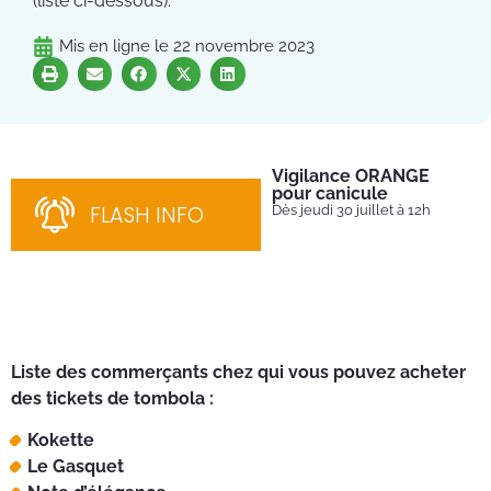
(liste ci-dessous).
Mis en ligne le
22 novembre 2023
Vigilance ORANGE
Pl
pour canicule
Ins
nom
FLASH INFO
Dès jeudi 30 juillet à 12h
bén
néc
cha
Liste des commerçants chez qui vous pouvez acheter
des tickets de tombola :
Kokette
Le Gasquet