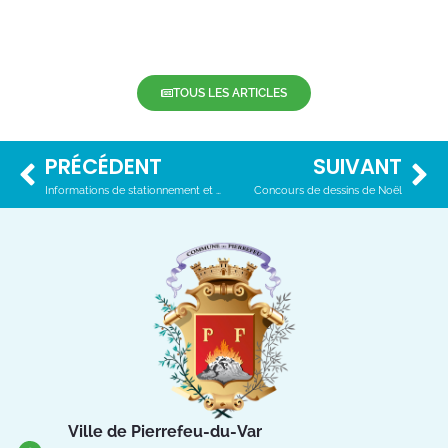
Ville de Pierrefeu-du-Var
1 Place Urbain Sénès
83390 Pierrefeu-du-Var
04.94.13.53.13
Du lundi au vendredi de 8h30
à 12h et de 13h à 17h
NOUS CONTACTER
Suivez-nous !