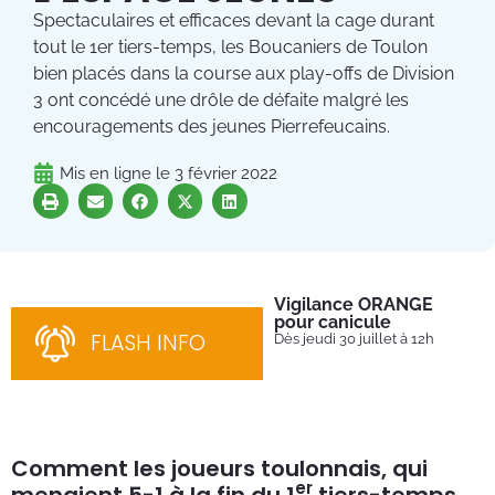
Spectaculaires et efficaces devant la cage durant
tout le 1er tiers-temps, les Boucaniers de Toulon
bien placés dans la course aux play-offs de Division
3 ont concédé une drôle de défaite malgré les
encouragements des jeunes Pierrefeucains.
Mis en ligne le
3 février 2022
Vigilance ORANGE
Pl
pour canicule
Ins
nom
FLASH INFO
Dès jeudi 30 juillet à 12h
bén
néc
cha
Comment les joueurs toulonnais, qui
er
menaient 5-1 à la fin du 1
tiers-temps,