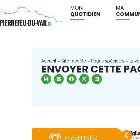
MON
MA
QUOTIDIEN
COMMU
Accueil
»
Site modèle
»
Pages spéciales
»
Envo
ENVOYER CETTE PA
Vigi
FLASH INFO
Dès jeu