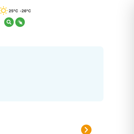
25°C
26°C
Plan canicule 2026
Inscrivez-vous sur le registre nomi