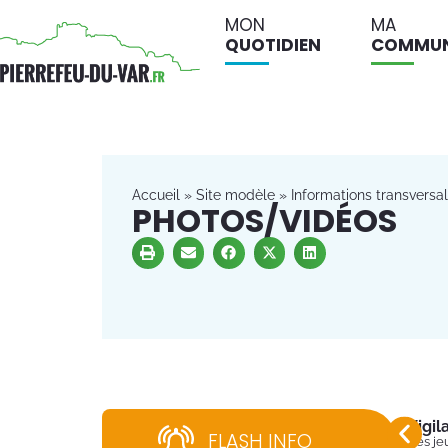
MON
MA
QUOTIDIEN
COMMU
Accueil
»
Site modèle
»
Informations transversa
PHOTOS/VIDÉOS
Vigi
FLASH INFO
Dès jeu