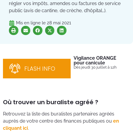
régler vos impôts, amendes ou factures de service
public (avis de cantine, de crèche, d’hôpital…).
Mis en ligne le
28 mai 2021
Vigilance ORANGE
Pl
pour canicule
Ins
nom
FLASH INFO
Dès jeudi 30 juillet à 12h
bén
néc
cha
Où trouver un buraliste agréé ?
Retrouvez la liste des buralistes partenaires agréés
auprès de votre centre des finances publiques ou
en
cliquant ici
.