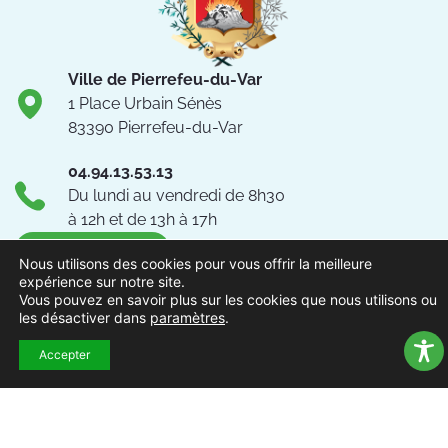
Ville de Pierrefeu-du-Var
1 Place Urbain Sénès
83390 Pierrefeu-du-Var
04.94.13.53.13
Du lundi au vendredi de 8h30
à 12h et de 13h à 17h
NOUS CONTACTER
Nous utilisons des cookies pour vous offrir la meilleure
expérience sur notre site.
Suivez-nous !
Vous pouvez en savoir plus sur les cookies que nous utilisons ou
les désactiver dans
paramètres
.
Accepter
ACCUEIL
MENTIONS
ACCESSIBILITÉ
PLAN DU
POLITIQUE DE
EXTRAN
LÉGALES
SITE
CONFIDENTIALITÉ