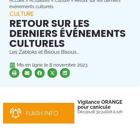
Accueil
»
Actualités
»
Culture
»
Retour sur les derniers
événements culturels
CULTURE
RETOUR SUR LES
DERNIERS ÉVÉNEMENTS
CULTURELS
Les Zabloks et Bisous Bisous...
Mis en ligne le
8 novembre 2023
Vigilance ORANGE
Pl
pour canicule
Ins
nom
FLASH INFO
Dès jeudi 30 juillet à 12h
bén
néc
cha