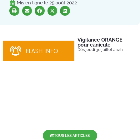
Mis en ligne le
25 août 2022
Vigilance ORANGE
Pl
pour canicule
Ins
nom
FLASH INFO
Dès jeudi 30 juillet à 12h
bén
néc
cha
TOUS LES ARTICLES