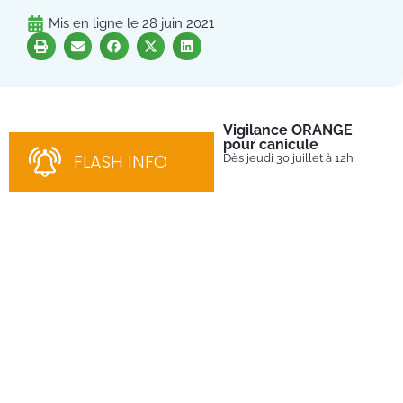
Mis en ligne le
28 juin 2021
Vigilance ORANGE
Pl
pour canicule
Ins
nom
FLASH INFO
Dès jeudi 30 juillet à 12h
bén
néc
cha