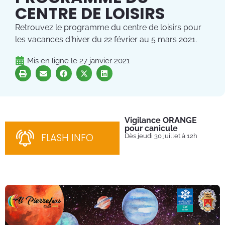
CENTRE DE LOISIRS
Retrouvez le programme du centre de loisirs pour
les vacances d'hiver du 22 février au 5 mars 2021.
Mis en ligne le
27 janvier 2021
Vigilance ORANGE
Pl
pour canicule
Ins
nom
FLASH INFO
Dès jeudi 30 juillet à 12h
bén
néc
cha