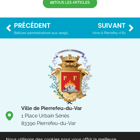
TOUS LES ARTICLES
PRÉCÉDENT
SUIVANT
Battues administratives aux sangliers
Vivre à Pierrefeu n°81
Ville de Pierrefeu-du-Var
1 Place Urbain Sénès
83390 Pierrefeu-du-Var
04.94.13.53.13
Nous utilisons des cookies pour vous offrir la meilleure