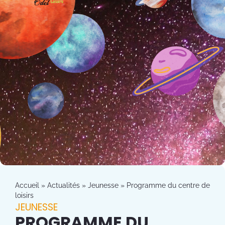
Accueil
»
Actualités
»
Jeunesse
»
Programme du centre de
loisirs
JEUNESSE
PROGRAMME DU