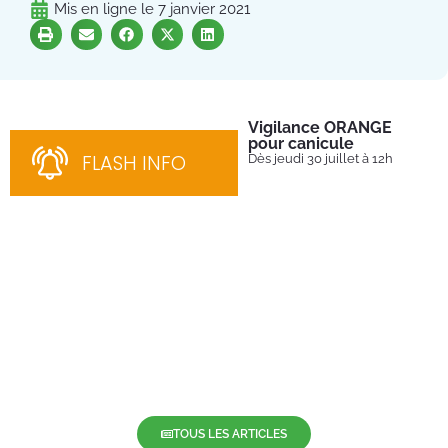
Mis en ligne le
7 janvier 2021
Vigilance ORANGE
Pl
pour canicule
Ins
nom
FLASH INFO
Dès jeudi 30 juillet à 12h
bén
néc
cha
TOUS LES ARTICLES