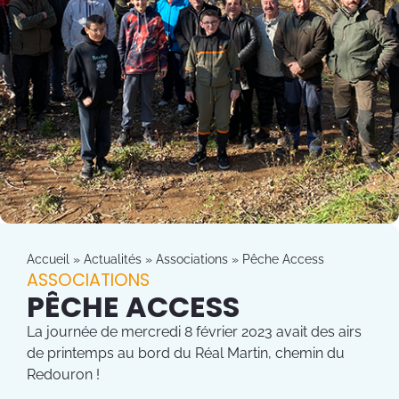
Accueil
»
Actualités
»
Associations
»
Pêche Access
ASSOCIATIONS
PÊCHE ACCESS
La journée de mercredi 8 février 2023 avait des airs
de printemps au bord du Réal Martin, chemin du
Redouron !