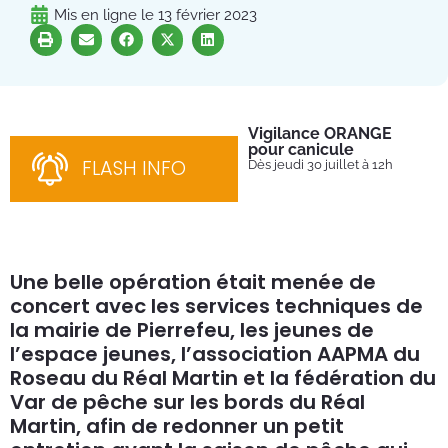
Mis en ligne le
13 février 2023
Vigilance ORANGE
Pl
pour canicule
Ins
nom
FLASH INFO
Dès jeudi 30 juillet à 12h
bén
néc
cha
Une belle opération était menée de
concert avec les services techniques de
la mairie de Pierrefeu, les jeunes de
l’espace jeunes, l’association AAPMA du
Roseau du Réal Martin et la fédération du
Var de pêche sur les bords du Réal
Martin, afin de redonner un petit