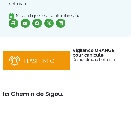
nettoyer.
Mis en ligne le
2 septembre 2022
Vigilance ORANGE
Pl
pour canicule
Ins
nom
FLASH INFO
Dès jeudi 30 juillet à 12h
bén
néc
cha
Ici Chemin de Sigou.