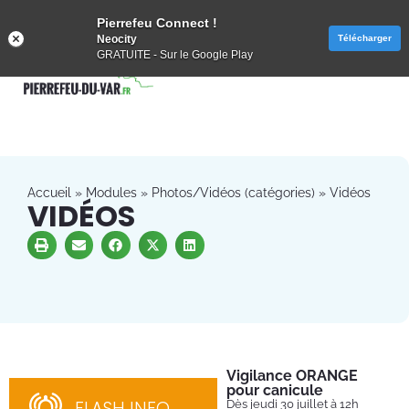
Pierrefeu Connect !
Neocity
Télécharger
GRATUITE - Sur le Google Play
Accueil
»
Modules
»
Photos/Vidéos (catégories)
»
Vidéos
VIDÉOS
Vigilance ORANGE
Pl
pour canicule
Ins
nom
FLASH INFO
Dès jeudi 30 juillet à 12h