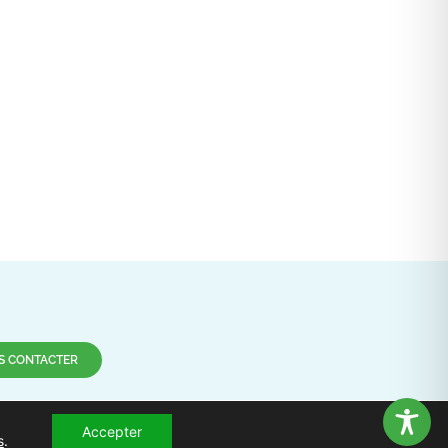
S CONTACTER
-nous !
Accepter
s
.