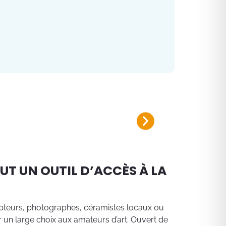
Plan canicule 2026
Inscrivez-vous sur le registre nomi
EUT UN OUTIL D’ACCÈS À LA
culpteurs, photographes, céramistes locaux ou
 un large choix aux amateurs d’art. Ouvert de