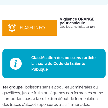
Vigilance ORANGE
Pl
pour canicule
Ins
nom
FLASH INFO
Dès jeudi 30 juillet à 12h
bén
néc
cha
Classification des boissons : article
L.3321-2 du Code de la Santé
Publique
1er groupe
: boissons sans alcool : eaux minérales ou
gazéifiées, jus de fruits ou légumes non fermentés ou ne
comportant pas, à la suite d’un début de fermentation,
des traces d’alcool supérieures à 1,2 °, limonades,