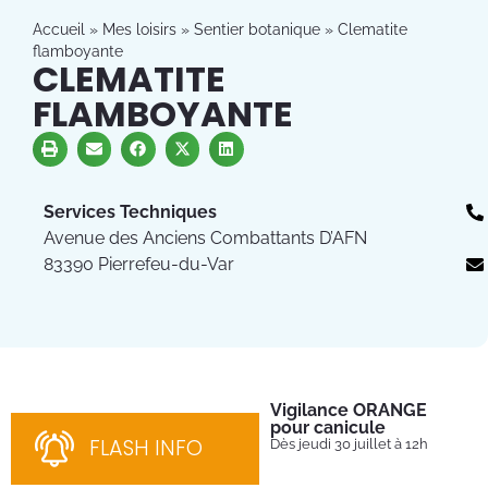
Accueil
»
Mes loisirs
»
Sentier botanique
»
Clematite
flamboyante
CLEMATITE
FLAMBOYANTE
Services Techniques
Avenue des Anciens Combattants D’AFN
83390 Pierrefeu-du-Var
Vigilance ORANGE
Pl
pour canicule
Ins
nom
FLASH INFO
Dès jeudi 30 juillet à 12h
bén
néc
cha