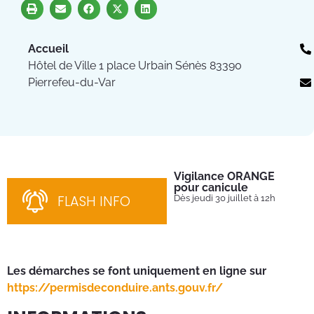
Accueil
Hôtel de Ville 1 place Urbain Sénès 83390
Pierrefeu-du-Var
Vigilance ORANGE
Pl
pour canicule
Ins
nom
FLASH INFO
Dès jeudi 30 juillet à 12h
bén
néc
cha
Les démarches se font uniquement en ligne sur
https://permisdeconduire.ants.gouv.fr/