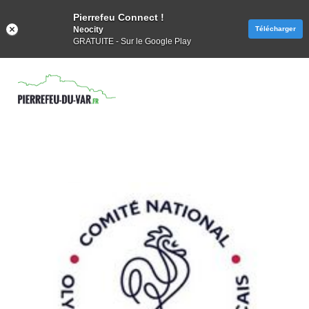
Pierrefeu Connect !
Neocity
Télécharger
GRATUITE - Sur le Google Play