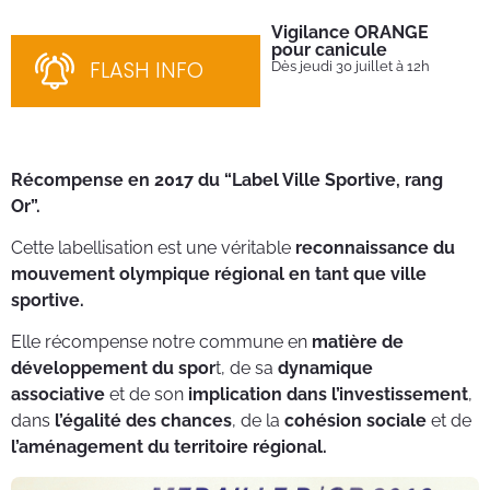
Vigilance ORANGE
Pl
pour canicule
Ins
nom
FLASH INFO
Dès jeudi 30 juillet à 12h
bén
néc
cha
Récompense en 2017 du “Label Ville Sportive, rang
Or”.
Cette labellisation est une véritable
reconnaissance du
mouvement olympique régional en tant que ville
sportive.
Elle récompense notre commune en
matière de
développement du spor
t, de sa
dynamique
associative
et de son
implication dans l’investissement
,
dans
l’égalité des chances
, de la
cohésion sociale
et de
l’aménagement du territoire régional.