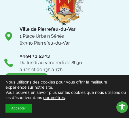
Ville de Pierrefeu-du-Var
1 Place Urbain Sénès
83390 Pierrefeu-du-Var
04.94.13.53.13
Du lundi au vendredi de 8h30
à 12h et de 13h à 17h
NOUS CONTACTER
Nous utilisons des cookies pour vous offrir la meilleure
expérience sur notre site.
Suivez-nous !
Vous pouvez en savoir plus sur les cookies que nous utilisons ou
les désactiver dans
paramètres
.
Accepter
ACCUEIL
MENTIONS
ACCESSIBILITÉ
PLAN DU
POLITIQUE DE
EXTRAN
LÉGALES
SITE
CONFIDENTIALITÉ