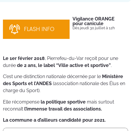
Vigilance ORANGE
Pl
pour canicule
Ins
nom
FLASH INFO
Dès jeudi 30 juillet à 12h
bén
néc
cha
Le 1er février 2018
, Pierrefeu-du-Var reçoit pour une
durée
de 2 ans, le label “Ville active et sportive”
.
C’est une distinction nationale décernée par le
Ministère
des Sports et l’ANDES
(association nationale des Élus en
charge du Sport).
Elle récompense
la politique sportive
mais surtout
reconnaît
l’immense travail des associations.
La commune a d’ailleurs candidaté pour 2021.